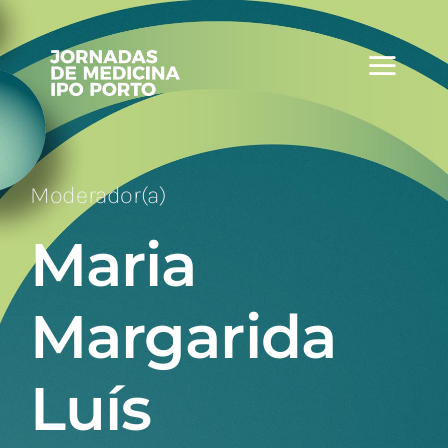
Skip
to
content
Moderador(a)
Maria
Margarida
Luís