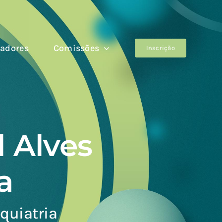
adores
Comissões
Inscrição
 Alves
a
iquiatria