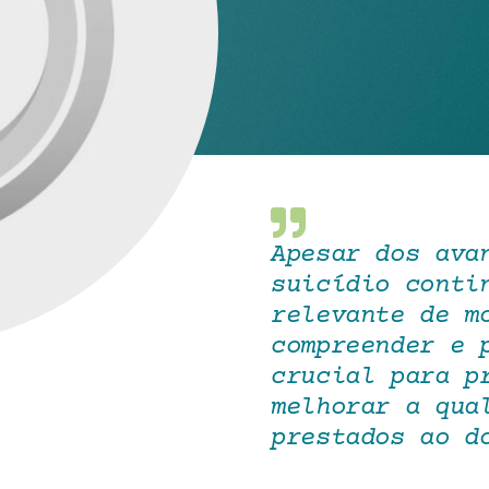
Apesar dos ava
suicídio conti
relevante de m
compreender e 
crucial para p
melhorar a qua
prestados ao d