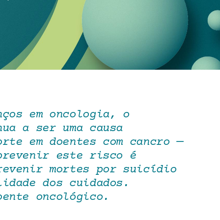
nços em oncologia, o
nua a ser uma causa
orte em doentes com cancro —
prevenir este risco é
revenir mortes por suicídio
lidade dos cuidados.
oente oncológico.