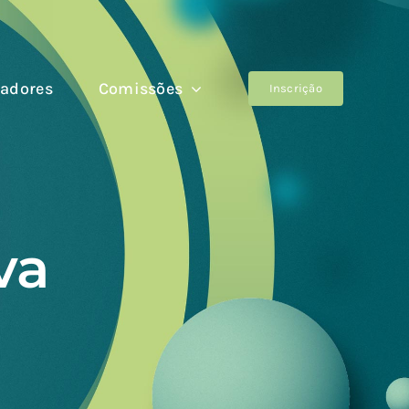
adores
Comissões
Inscrição
va