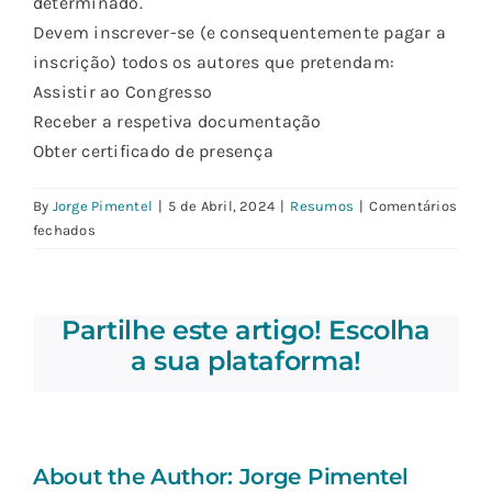
determinado.
Devem inscrever-se (e consequentemente pagar a
inscrição) todos os autores que pretendam:
Assistir ao Congresso
Receber a respetiva documentação
Obter certificado de presença
By
Jorge Pimentel
|
5 de Abril, 2024
|
Resumos
|
Comentários
em
fechados
É
necessário
inscrever
Partilhe este artigo! Escolha
todos
os
a sua plataforma!
autores
dos
resumos?
About the Author:
Jorge Pimentel