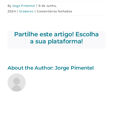
By
Jorge Pimentel
|
9 de Junho,
em
2024
|
Oradores
|
Comentários fechados
Existe
algum
template
Partilhe este artigo! Escolha
que
possa
a sua plataforma!
utilizar?
About the Author:
Jorge Pimentel