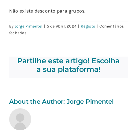
Não existe desconto para grupos.
By
Jorge Pimentel
|
5 de Abril, 2024
|
Registo
|
Comentários
em
fechados
Existe
um
desconto
Partilhe este artigo! Escolha
para
grupos
a sua plataforma!
que
desejam
se
inscrever
juntos?
About the Author:
Jorge Pimentel