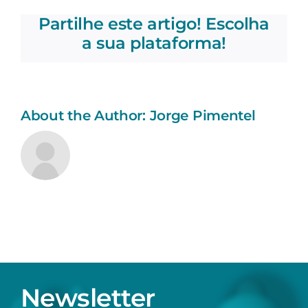
são
Partilhe este artigo! Escolha
as
Jornadas
a sua plataforma!
de
Medicina
do
IPO
do
About the Author:
Jorge Pimentel
Porto?
Newsletter