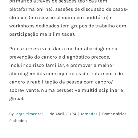
primários através de sessões teóricas (em
plataforma online), sessões de discussão de casos-
clínicos (em sessão plenária em auditório) e
workshops dedicados (em grupos de trabalho com
participação mais limitada).
Procurar-se-á veicular a melhor abordagem na
prevenção do cancro e diagnóstico precoce,
incluindo risco familiar, e promover a melhor
abordagem das consequências do tratamento do
cancro e reabilitação da pessoa com cancro/
sobrevivente, numa perspetiva multidisciplinar e
global.
By
Jorge Pimentel
|
1 de Abril, 2024
|
Jornadas
|
Comentários
em
fechados
O
que