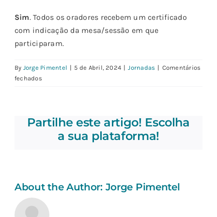
Sim
. Todos os oradores recebem um certificado
com indicação da mesa/sessão em que
participaram.
By
Jorge Pimentel
|
5 de Abril, 2024
|
Jornadas
|
Comentários
em
fechados
Sou
moderador/palestrante.
Recebo
Partilhe este artigo! Escolha
certificado
pela
a sua plataforma!
minha
colaboração?
About the Author:
Jorge Pimentel