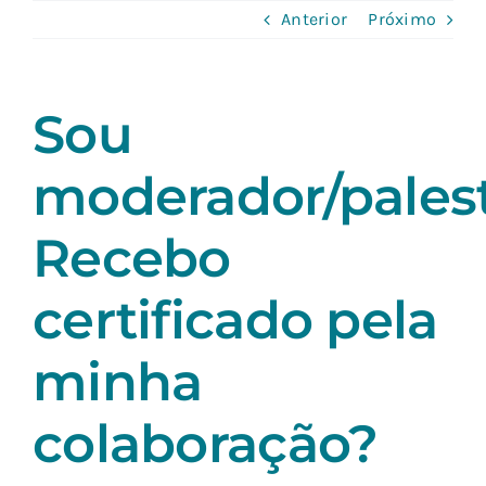
Skip
Anterior
Próximo
to
content
Sou
moderador/palest
Recebo
certificado pela
minha
colaboração?