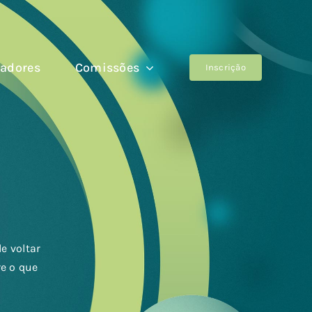
adores
Comissões
Inscrição
e voltar
e o que