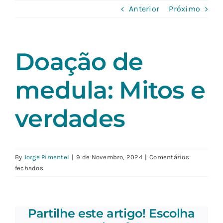
Skip
Anterior
Próximo
to
content
Doação de
medula: Mitos e
verdades
By
Jorge Pimentel
|
9 de Novembro, 2024
|
Comentários
em
fechados
Doação
de
medula:
Partilhe este artigo! Escolha
Mitos
e