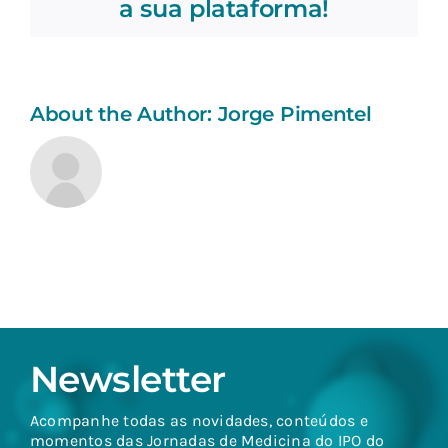
a sua plataforma!
verdades
About the Author:
Jorge Pimentel
Newsletter
Acompanhe todas as novidades, conteúdos e
momentos das Jornadas de Medicina do IPO do