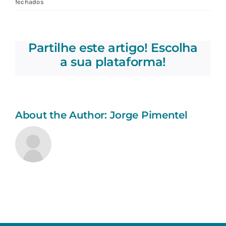
em
fechados
Reabilitação
no
doente
Partilhe este artigo! Escolha
oncológico
–
a sua plataforma!
Da
prevenção
à
paliação
About the Author:
Jorge Pimentel